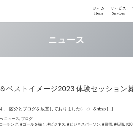
ホーム
サービス
Home
Services
ニュース
＆ベストイメージ2023 体験セッション
随分とブログを放置しておりました(-_-;) &nbsp […]
ー:
ニュース
,
ブログ
#コーチング
,
#ゴールを描く
,
#ビジネス
,
#ビジネスパーソン
,
#目標
,
#転職
,
♯2