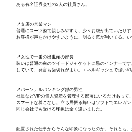
ある有名証券会社の3人の社員さん。
📍支店の営業マン
普通にスーツ姿で親しみやすく、少々お腹が出ていたりする
お客様が声をかけやすいように、明るく気が利いてる。い
📍女性で一番の出世頭の部長
装いは普通の白のツイードジャケットに黒のインナーです
していて、発言も歯切れがよい。エネルギッシュで強い印
📍パーソナルバンキング部の男性
社長などVIPの個人資産を管理する部署にいるだけあっ
スマートな着こなし。立ち居振る舞いはソフトでエレガン
同じ会社でも受ける印象は全く違いました。
配置された仕事からそんな印象になったのか。それとも、